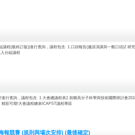
程(最終訂版))進行查詢，議程包含: 1.口頭報告(邀請演講與一般口頭)2.研
進入分組議程
查詢，議程包含: 1.大會總議程表2.前瞻高分子科學與技術國際研討會2018-I
彩可期!大會議程總表ICAPST議程專區
 海報競賽 (規則與場次安排) (最後確定)