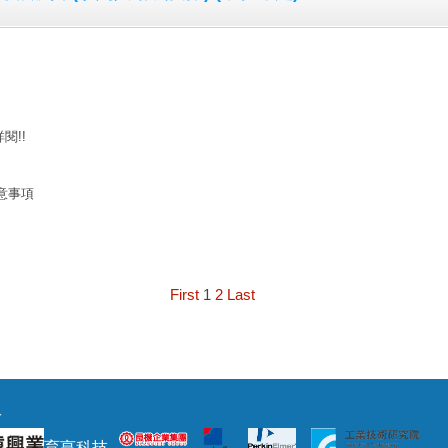
閱!!
意事項
First
1
2
Last
y
育亨科技