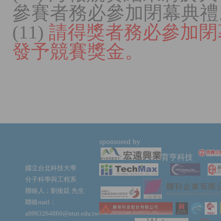
參賽者務必參加閉幕典禮
(11)
請得獎者務必參加閉
發予競賽獎金。
sponsored by
育亨科技
國立台北科技大學
分子科學與工程系
聯絡人：劉俊廷 先生
聯絡mail：
a0983264860@ntut.edu.tw